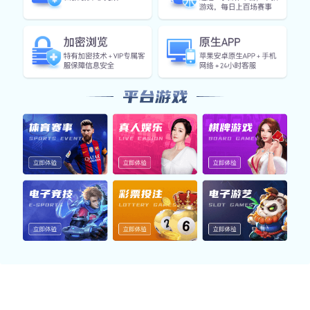
最后，成功带来的不仅仅是荣誉，还有建立起彼此间
深厚友谊的机会。经历过艰难赛事的人，更容易形成
紧密团结、相互信任的小组。因此，在追求胜利过程
中所建立起来的人际关系，将成为球队长久发展的基
石。
2、提升团队凝聚力的方法
为了提高森林队的凝聚力，教练组需要采取有效措施
来增强球队内部沟通。定期组织团队建设活动，让球
员们在非比赛环境下增进了解，不仅能拉近彼此距
离，还可以培养出真正意义上的“家人”式关系。
此外，加强心理辅导也是不可忽视的一环。当面临压
力与挑战时，有专业人士进行心理疏导，可以帮助球