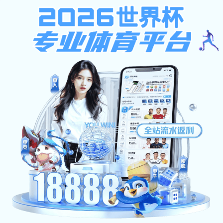
立即注册
博鱼boyu体育官方网站
带您
畅享全球体育盛事
专业平台，数据精准，
高清直播
覆盖热门体育项
目。
聚焦足球、篮球、电竞等赛事，
每日内容实时更
新
。
极速访问
下载APP