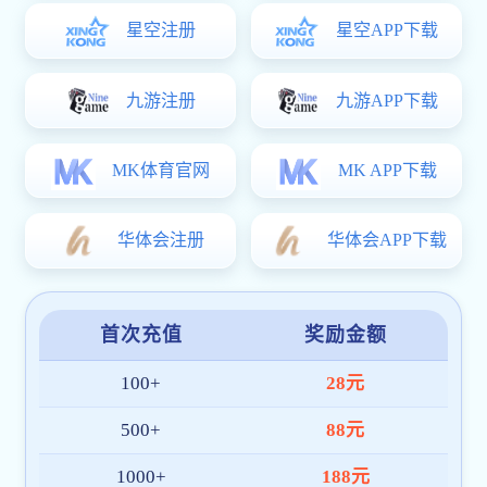
战
2026-06-01 02:41
74 次阅读
首页
/
体育看点
在当今竞争激烈的体育环境中，胜利已成为每支球队
追求的目标。森林队主帅近日在一次重要会议上强调
了胜利的重要性，并呼吁全队继续努力拼搏，迎接未
来的各种挑战。他认为，只有通过团结协作和不懈奋
斗，才能在比赛中取得优异成绩。这篇文章将从四个
方面详细探讨主帅对胜利的重视及其对球队士气与凝
聚力的影响，包括胜利对团队精神的重要性、如何提
升团队的凝聚力、面对挑战时应有的心态，以及制定