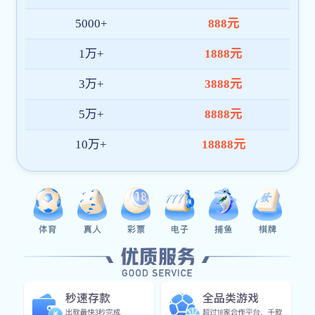
明确目标的方法。通过这些分析，我们可以更好地理
解如何在竞技体育中实现突破并不断进步。
1、胜利对团队精神的重要性
首先，胜利是激励球队前进的重要动力。在赛季初
期，每一场比赛都是一个新的开始，而赢得比赛则能
极大提升球员们的信心和斗志。当森林队取得连胜
时，球员们会感受到来自团队内外的支持，这种积极
向上的氛围能够进一步增强他们之间的默契。
其次，通过不断追求胜利，球队能够培养出一种良好
的竞争意识。在训练和比赛中，每个人都希望能够展
现自己的实力，与此同时，也要为整个团队贡献力
量。这种双重目标促进了个体与集体之间良性的互
动，使得每位球员都能发挥出最佳状态。